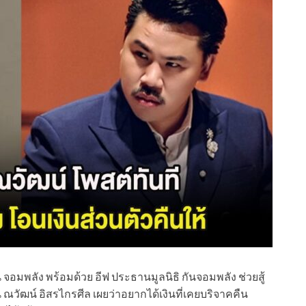
ัน จอมพลัง พร้อมด้วย อีฟ ประธานมูลนิธิ กันจอมพลัง ช่วยสู้
ณวัฒน์ อิสรไกรศีล เผยว่าอยากได้เงินที่เคยบริจาคคืน