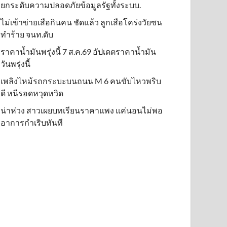
ยกระดับความปลอดภัยข้อมูลรัฐทั้งระบบ.
ไม่เข้าข่าย​เสือกินคน ชัดแล้ว ลูกเสือโคร่งวัยซน
ทำร้าย จนท.ดับ
ราคาน้ำมันพรุ่งนี้ 7 ส.ค.69 อัปเดตราคาน้ำมัน
วันพรุ่งนี้
เพลิงไหม้รถกระบะบนถนน M 6 คนขับไหวพริบ
ดี หนีรอดหวุดหวิด
น่าห่วง สาวเผยบทเรียนราคาแพง แค่นอนไม่พอ
อาการกำเริบทันที