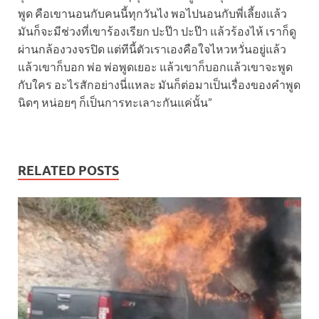
พูด คือเขานอนกับคนนี้ทุกวันไง พอไปนอนกับพี่เลี้ยงแล้ว
มันก็จะมีช่วงที่เขาร้องเรียก ปะป๊า ปะป๊า แล้วร้องไห้ เราก็ดู
ผ่านกล้องวงจรปิด แต่ทีนี้ตัวเราเองคือใจไหวหวั่นอยู่แล้ว
แล้วเขาก็บอก พ่อ พ่อพูดเยอะ แล้วเขาก็บอกแล้วเขาจะพูด
กับใคร อะไรสักอย่างนี่แหละ มันก็ต่อมาเป็นเรื่องของคำพูด
นิดๆ หน่อยๆ ก็เป็นการทะเลาะกันแค่นั้น”
RELATED POSTS