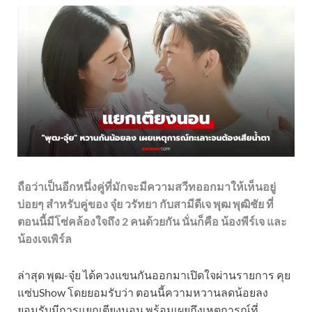
ถือว่าเป็นอีกหนึ่งคู่ที่มักจะมีความสวีทออกมาให้เห็นอยู่
บ่อยๆ สำหรับคู่ของ จุ๋ย วรัทยา กับสามีดีเจ พุฒ พุฒิชัย ที่
ตอนนี้มีโซ่คล้องใจถึง 2 คนด้วยกัน นั่นก็คือ น้องพีร์เจ และ
น้องเจเพิร์ล
ล่าสุด พุฒ-จุ๋ย ได้ควงแขนกันออกมาเปิดใจผ่านรายการ คุย
แซ่บShow โดยยอมรับว่า ตอนนี้ความหวานลดน้อยลง
ยอมรับมีการแยกเตียงนอน พร้อมเผยถึงเหตุการณ์ที่