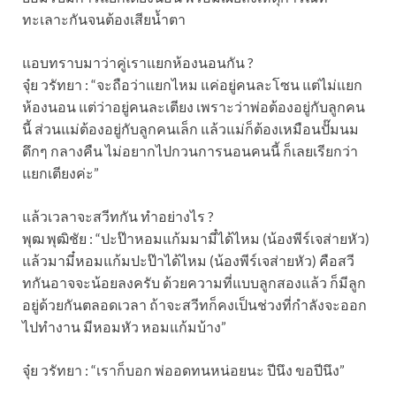
ทะเลาะกันจนต้องเสียน้ำตา
แอบทราบมาว่าคู่เราแยกห้องนอนกัน ?
จุ๋ย วรัทยา : “จะถือว่าแยกไหม แค่อยู่คนละโซน แต่ไม่แยก
ห้องนอน แต่ว่าอยู่คนละเตียง เพราะว่าพ่อต้องอยู่กับลูกคน
นี้ ส่วนแม่ต้องอยู่กับลูกคนเล็ก แล้วแม่ก็ต้องเหมือนปั๊มนม
ดึกๆ กลางคืน ไม่อยากไปกวนการนอนคนนี้ ก็เลยเรียกว่า
แยกเตียงค่ะ”
แล้วเวลาจะสวีทกัน ทำอย่างไร ?
พุฒ พุฒิชัย : “ปะป๊าหอมแก้มมามี๋ได้ไหม (น้องพีร์เจส่ายหัว)
แล้วมามี๋หอมแก้มปะป๊าได้ไหม (น้องพีร์เจส่ายหัว) คือสวี
ทกันอาจจะน้อยลงครับ ด้วยความที่แบบลูกสองแล้ว ก็มีลูก
อยู่ด้วยกันตลอดเวลา ถ้าจะสวีทก็คงเป็นช่วงที่กำลังจะออก
ไปทำงาน มีหอมหัว หอมแก้มบ้าง”
จุ๋ย วรัทยา : “เราก็บอก พ่ออดทนหน่อยนะ ปีนึง ขอปีนึง”