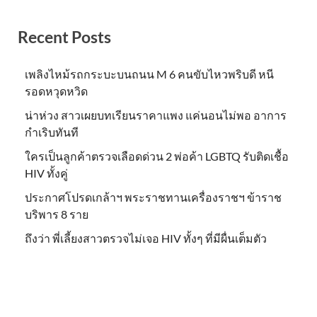
Recent Posts
เพลิงไหม้รถกระบะบนถนน M 6 คนขับไหวพริบดี หนี
รอดหวุดหวิด
น่าห่วง สาวเผยบทเรียนราคาแพง แค่นอนไม่พอ อาการ
กำเริบทันที
ใครเป็นลูกค้าตรวจเลือดด่วน 2 พ่อค้า LGBTQ รับติดเชื้อ
HIV ทั้งคู่
ประกาศโปรดเกล้าฯ พระราชทานเครื่องราชฯ ข้าราช
บริพาร 8 ราย
ถึงว่า พี่เลี้ยงสาวตรวจไม่เจอ HIV ทั้งๆ ที่มีผื่นเต็มตัว