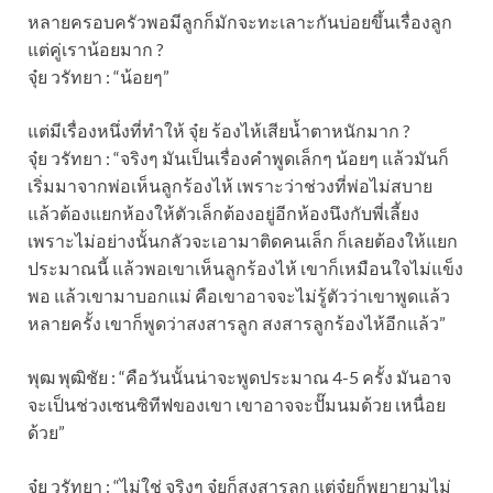
หลายครอบครัวพอมีลูกก็มักจะทะเลาะกันบ่อยขึ้นเรื่องลูก
แต่คู่เราน้อยมาก ?
จุ๋ย วรัทยา : “น้อยๆ”
แต่มีเรื่องหนึ่งที่ทำให้ จุ๋ย ร้องไห้เสียน้ำตาหนักมาก ?
จุ๋ย วรัทยา : “จริงๆ มันเป็นเรื่องคำพูดเล็กๆ น้อยๆ แล้วมันก็
เริ่มมาจากพ่อเห็นลูกร้องไห้ เพราะว่าช่วงที่พ่อไม่สบาย
แล้วต้องแยกห้องให้ตัวเล็กต้องอยู่อีกห้องนึงกับพี่เลี้ยง
เพราะไม่อย่างนั้นกลัวจะเอามาติดคนเล็ก ก็เลยต้องให้แยก
ประมาณนี้ แล้วพอเขาเห็นลูกร้องไห้ เขาก็เหมือนใจไม่แข็ง
พอ แล้วเขามาบอกแม่ คือเขาอาจจะไม่รู้ตัวว่าเขาพูดแล้ว
หลายครั้ง เขาก็พูดว่าสงสารลูก สงสารลูกร้องไห้อีกแล้ว”
พุฒ พุฒิชัย : “คือวันนั้นน่าจะพูดประมาณ 4-5 ครั้ง มันอาจ
จะเป็นช่วงเซนซิทีฟของเขา เขาอาจจะปั๊มนมด้วย เหนื่อย
ด้วย”
จุ๋ย วรัทยา : “ไม่ใช่ จริงๆ จุ๋ยก็สงสารลูก แต่จุ๋ยก็พยายามไม่