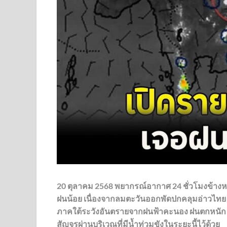
20 ตุลาคม 2568 พยากรณ์อากาศ 24 ชั่วโมงข้าง
ฝนน้อย เนื่องจากลมตะวันออกพัดปกคลุมอ่าวไท
ภาคใต้ระวังอันตรายจากฝนฟ้าคะนอง ฝนตกหนัก แ
สัญจรผ่านบริเวณที่มีน้ำท่วมขังในระยะนี้ไว้ด้วย