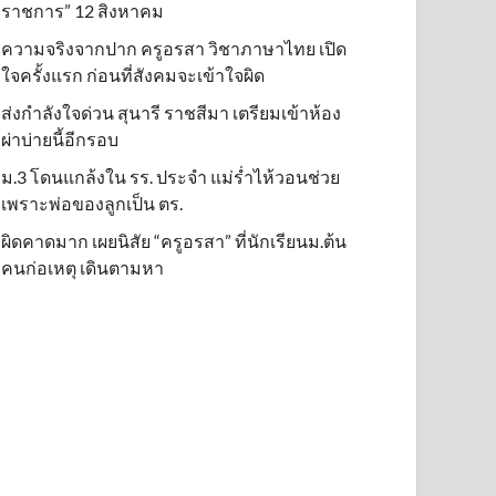
ราชการ” 12 สิงหาคม
ความจริงจากปาก ครูอรสา วิชาภาษาไทย เปิด
ใจครั้งแรก ก่อนที่สังคมจะเข้าใจผิด
ส่งกำลังใจด่วน สุนารี ราชสีมา เตรียมเข้าห้อง
ผ่าบ่ายนี้อีกรอบ
ม.3 โดนแกล้งใน รร. ประจำ แม่ร่ำไห้วอนช่วย
เพราะพ่อของลูกเป็น ตร.
ผิดคาดมาก เผยนิสัย “ครูอรสา” ที่นักเรียนม.ต้น
คนก่อเหตุ เดินตามหา