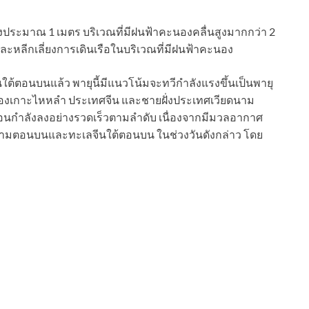
งประมาณ 1 เมตร บริเวณที่มีฝนฟ้าคะนองคลื่นสูงมากกว่า 2
ละหลีกเลี่ยงการเดินเรือในบริเวณที่มีฝนฟ้าคะนอง
จีนใต้ตอนบนแล้ว พายุนี้มีแนวโน้มจะทวีกำลังแรงขึ้นเป็นพายุ
ของเกาะไหหลำ ประเทศจีน และชายฝั่งประเทศเวียดนาม
อ่อนกำลังลงอย่างรวดเร็วตามลำดับ เนื่องจากมีมวลอากาศ
ามตอนบนและทะเลจีนใต้ตอนบน ในช่วงวันดังกล่าว โดย