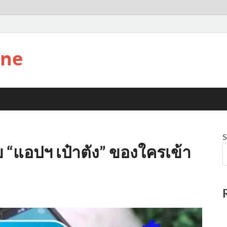
ine
S
ข “แอปฯ เป๋าตัง” ของใครเข้า