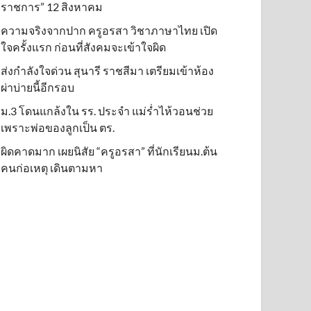
ราชการ” 12 สิงหาคม
ความจริงจากปาก ครูอรสา วิชาภาษาไทย เปิด
ใจครั้งแรก ก่อนที่สังคมจะเข้าใจผิด
ส่งกำลังใจด่วน สุนารี ราชสีมา เตรียมเข้าห้อง
ผ่าบ่ายนี้อีกรอบ
ม.3 โดนแกล้งใน รร. ประจำ แม่ร่ำไห้วอนช่วย
เพราะพ่อของลูกเป็น ตร.
ผิดคาดมาก เผยนิสัย “ครูอรสา” ที่นักเรียนม.ต้น
คนก่อเหตุ เดินตามหา