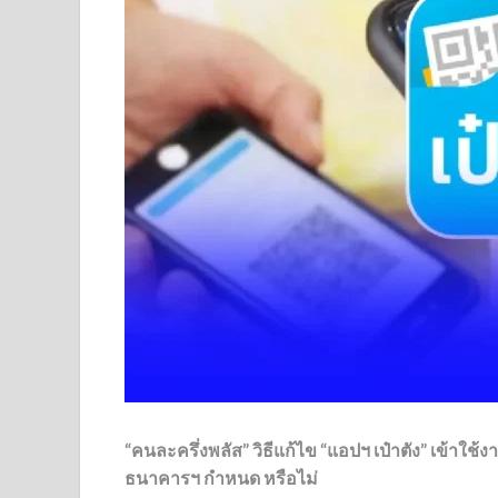
“คนละครึ่งพลัส” วิธีแก้ไข “แอปฯ เป๋าตัง” เข้าใช้
ธนาคารฯ กำหนด หรือไม่