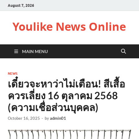
August 7, 2026
Youlike News Online
MAIN MENU
NEWS
เดี๋ยวจะหาว่าไม่เตือน! สีเสื้อ
ควรเลี่ยง 16 ตุลาคม 2568
(ความเชื่อส่วนบุคคล)
October 16, 2025
-
by
admin01