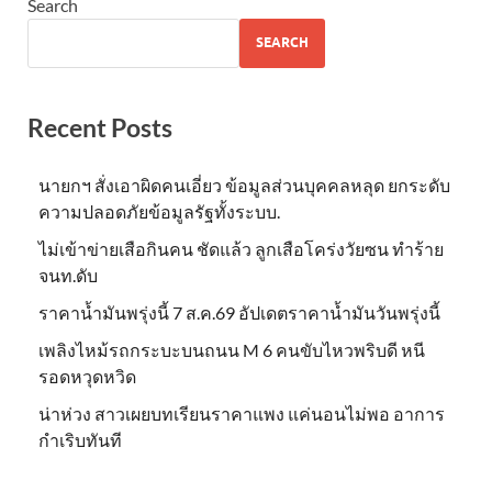
Search
SEARCH
Recent Posts
นายกฯ สั่งเอาผิดคนเอี่ยว ข้อมูลส่วนบุคคลหลุด ยกระดับ
ความปลอดภัยข้อมูลรัฐทั้งระบบ.
ไม่เข้าข่าย​เสือกินคน ชัดแล้ว ลูกเสือโคร่งวัยซน ทำร้าย
จนท.ดับ
ราคาน้ำมันพรุ่งนี้ 7 ส.ค.69 อัปเดตราคาน้ำมันวันพรุ่งนี้
เพลิงไหม้รถกระบะบนถนน M 6 คนขับไหวพริบดี หนี
รอดหวุดหวิด
น่าห่วง สาวเผยบทเรียนราคาแพง แค่นอนไม่พอ อาการ
กำเริบทันที