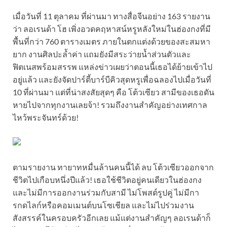
เมื่อวันที่ 11 ตุลาคม ที่ผ่านมา ทางสื่อจีนอย่าง 163 รายงาน
ว่า ลอเรนด้า โฮ เพิ่งอวดคฤหาสน์หรูหลังใหม่ในฮ่องกงที่มี
พื้นที่กว่า 760 ตารางเมตร ภายในตกแต่งด้วยของสะสมหา
ยาก งานศิลปะล้ำค่า แถมยังมีสระว่ายน้ำส่วนตัวและ
ฟิตเนสพร้อมสรรพ แหล่งข่าวเผยว่าตอนนี้เธอได้ย้ายเข้าไป
อยู่แล้ว และยังจัดปาร์ตี้บาร์บีคิวสุดหรูเพื่อฉลองไปเมื่อวันที่
10 ที่ผ่านมา แต่ที่น่าสงสัยสุดๆ คือ โต้วเซียว สามีของเธอดัน
หายไปจากทุกงานเลยจ้า! รวมถึงงานสำคัญอย่างเทศกาล
ไหว้พระจันทร์ด้วย!
ตามรายงาน ทายาทหมื่นล้านคนนี้ได้ ลบ โต้วเซียวออกจาก
ชีวิตไปเกือบหนึ่งปีแล้ว! เธอใช้ชีวิตอยู่คนเดียวในฮ่องกง
และไม่มีการออกงานร่วมกับสามี ไม่โพสต์รูปคู่ ไม่มีกา
รกดไลก์หรือคอมเมนต์บนโซเชียล และไม่ไปร่วมงาน
สังสรรค์ในครอบครัวอีกเลย แม้แต่งานสำคัญๆ ลอเรนด้าก็