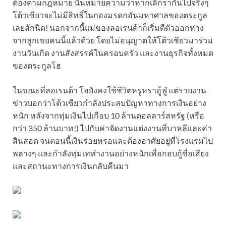
ต้องตามกฎหมาย นั่นหมายความว่าหากเลิกรากันไปจริงๆ
โต้วเซียวจะไม่มีสิทธิ์ในกองมรดกอันมหาศาลของตระกูล
เลยสักนิด! นอกจากนี้แม่ของลอเรนด้าก็เริ่มตีตัวออกห่าง
จากลูกเขยคนนี้แล้วด้วย โดยไม่อนุญาตให้โต้วเซียวมาร่วม
งานวันเกิด งานสังสรรค์ในครอบครัว และงานธุรกิจทั้งหมด
ของตระกูลโฮ
ในขณะที่ลอเรนด้า โฮยังคงใช้ชีวิตหรูหราอู้ฟู่ แต่รายงาน
ข่าวบอกว่าโต้วเซียวกำลังประสบปัญหาทางการเงินอย่าง
หนัก หลังจากทุ่มเงินไปเกือบ 10 ล้านดอลลาร์สหรัฐ (หรือ
กว่า 350 ล้านบาท!) ไปกับค่าจัดงานแต่งงานที่บาหลีและค่า
สินสอด จนตอนนี้เงินร่อยหรอและต้องอาศัยอยู่ที่โรงแรมไป
พลางๆ และกำลังทุ่มเททำงานอย่างหนักเพื่อกอบกู้ชื่อเสียง
และสถานะทางการเงินกลับคืนมา