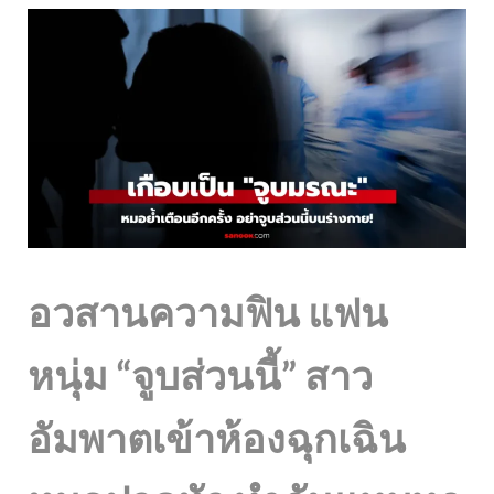
อวสานความฟิน แฟน
หนุ่ม “จูบส่วนนี้” สาว
อัมพาตเข้าห้องฉุกเฉิน