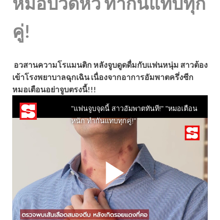
หมอปวดหัว ทำกันแทบทุก
คู่!
อวสานความโรแมนติก หลังจูบดูดดื่มกับแฟนหนุ่ม สาวต้อง
เข้าโรงพยาบาลฉุกเฉิน เนื่องจากอาการอัมพาตครึ่งซีก
หมอเตือนอย่าจูบตรงนี้!!!