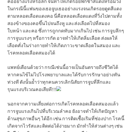
คออย่างแรงหรือลึก จนทำให้เกิดรอยฟกช้ำสีแดงหรือม่วง
ในกรณีนี้แฟนของเธอจูบเธออย่างแรงจนเกิดรอยดูดสีแดง
ตามหลอดเลือดแดงคอ นี่คือหลอดเลือดแดงที่วิ่งไปตามทั้ง
สองข้างของคอขึ้นไปจนถึงหู และส่งเลือดไปที่สมอง
ใบหน้า และคอ ซึ่งการถูกกดทับมากเกินไป เช่น การจูบลึกๆ
การจูบแรงๆ หรือการกัด อาจทำให้เกิดลิ่มเลือด ส่งผลให้
เลือดคั่งในร่างกายทำให้เกิดภาวะขาดเลือดในสมอง และ
โรคหลอดเลือดสมองได้
แพทย์เตือนด้วยว่า กรณีเช่นนี้อาจเป็นอันตรายถึงชีวิตได้
หากคนไข้ไม่ไปโรงพยาบาลและได้รับการรักษาอย่างทัน
ท่วงที ดังนั้นย้ำว่าทุกคนควรเลิกนิสัยการจูบที่ลึกและ
รุนแรงบริเวณคอเสียที!!!
นอกจากความเสี่ยงต่อการเกิดโรคหลอดเลือดสมองแล้ว
การจูบแรงเกินไปที่บริเวณลำคอ ยังอาจทำให้เกิดปัญหา
ด้านสุขภาพอื่นๆ ได้อีก เช่น การติดเชื้อเริมที่ช่องปาก โรคนี้
เกิดจากไวรัสและติดต่อได้ง่ายมาก มักทำให้ส่วนต่างๆ เช่น