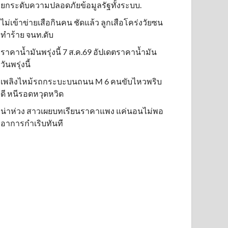
ยกระดับความปลอดภัยข้อมูลรัฐทั้งระบบ.
ไม่เข้าข่าย​เสือกินคน ชัดแล้ว ลูกเสือโคร่งวัยซน
ทำร้าย จนท.ดับ
ราคาน้ำมันพรุ่งนี้ 7 ส.ค.69 อัปเดตราคาน้ำมัน
วันพรุ่งนี้
เพลิงไหม้รถกระบะบนถนน M 6 คนขับไหวพริบ
ดี หนีรอดหวุดหวิด
น่าห่วง สาวเผยบทเรียนราคาแพง แค่นอนไม่พอ
อาการกำเริบทันที