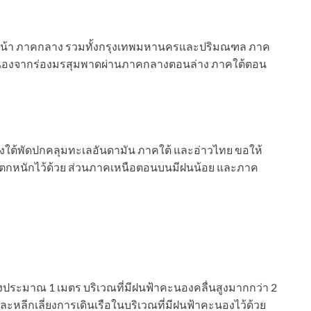
งหน้า ภาคกลาง รวมทั้งกรุงเทพมหานครและปริมณฑล ภาค
้เนื่องจากร่องมรสุมพาดผ่านภาคกลางตอนล่าง ภาคใต้ตอน
ใต้พัดปกคลุมทะเลอันดามัน ภาคใต้ และอ่าวไทย ขอให้
ตกหนักไว้ด้วย ส่วนภาคเหนือตอนบนมีฝนน้อย และภาค
งประมาณ 1 เมตร บริเวณที่มีฝนฟ้าคะนองคลื่นสูงมากกว่า 2
ละหลีกเลี่ยงการเดินเรือในบริเวณที่มีฝนฟ้าคะนองไว้ด้วย