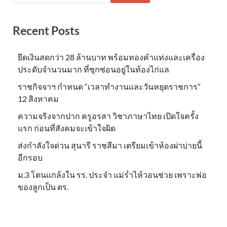
Recent Posts
ยึดเงินสดกว่า 28 ล้านบาท พร้อมทองคำแท่งและเครื่อง
ประดับจำนวนมาก ที่ซุกซ่อนอยู่ในท้องไก่แล
ราชกิจจาฯ กำหนด “เวลาทำงานและวันหยุดราชการ”
12 สิงหาคม
ความจริงจากปาก ครูอรสา วิชาภาษาไทย เปิดใจครั้ง
แรก ก่อนที่สังคมจะเข้าใจผิด
ส่งกำลังใจด่วน สุนารี ราชสีมา เตรียมเข้าห้องผ่าบ่ายนี้
อีกรอบ
ม.3 โดนแกล้งใน รร. ประจำ แม่ร่ำไห้วอนช่วย เพราะพ่อ
ของลูกเป็น ตร.