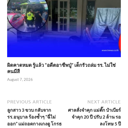
ผิดคาดหมด รู้แล้ว “อดีตอาชีพปู่” เด็กรัวถล่ม รร. ไม่ใช่
คนมีสี
August 7, 2026
PREVIOUS ARTICLE
NEXT ARTICLE
ลูกสาว 3 ขวบ กลับจาก
ศาลสั่งจำคุก แม่ตั๊ก ป๋าเบียร์
รร.อนุบาล ร้องซ้ำๆ “ฉี่ไม่
จำคุก 20 ปี ปรับ 2 ล้าน รอ
ออก” แม่ถอดกางเกงดู โกรธ
ลงโทษ 5 ปี