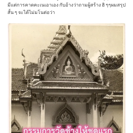
มีแต่การคาดคะเนเอาเอง กับอ้างว่าถามผู้สร้าง ฮิ ๆๆผมสรุป
สั้น ๆ จะได้ไม่มโนต่อว่า