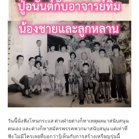
วันนี้นั่งฟังโหนกระแส ต่างฝ่ายต่างก็หาเหตุผลมาสนับสนุน
ตนเอง และต่างก็หาสมัครพรรคพวกมาสนับสนุน แต่เท่าที่
ฟัง ไม่มีใครเลยที่บอกว่ารู้เห็นกับการสร้างเหรียญรุ่นนี้