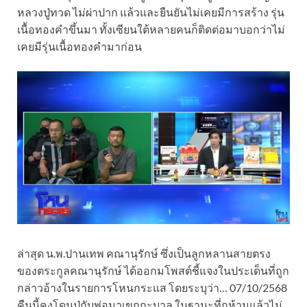
หลวงปู่ทวด ไม่ผ่าปาก แล้วและยืนยันไม่เคยมีการสร้าง รุ่น
เนื้อทองคำขึ้นมา ทั้งเซียนใต้หลายคนก็ติดต่อมาบอกว่าไม่
เคยมีรุ่นเนื้อทองคำมาก่อน
ล่าสุด น.พ.ปานเทพ คณานุรักษ์ ซึ่งเป็นลูกหลานสายตรง
ของตระกูลคณานุรักษ์ ได้ออกมโพสต์ชี้แจงในประเด็นที่ถูก
กล่าวอ้างในรายการโหนกระแส โดยระบุว่า… 07/10/2568
คืนนี้คงโดนปู่กับพ่อมาเขกกะบาล ในฐานะที่กูห้ามแล้วไม่