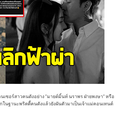
อนเซอร์สาวคนดังอย่าง “มายด์มิ้นท์ นราพร ฝ่ายพงษา” หรือ
้จักในฐานะพริตตี้คนดังแล้วยังผันตัวมาเป็นเจ้าแม่คอนเทนต์