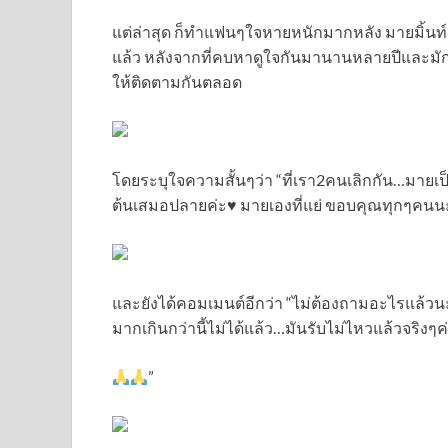
แต่ล่าสุด ก็ทำแฟนๆใจหายหนักมากหลัง มายมิ้นท
แล้ว หลังจากที่คบหาดูใจกันมานานหลายปีและม
ให้ติดตามกันตลอด
โดยระบุใจความสั้นๆว่า “ที่เรา2คนเลิกกัน…มายเป
ต้นเสมอปลายค่ะ♥️ มายเองที่แย่ ขอบคุณทุกๆคนนะค
และยังได้คอมเมนต์อีกว่า “ไม่ต้องถามอะไรแล้ว
มากเกินกว่านี้ไม่ได้แล้ว…มันรับไม่ไหวแล้วจริงๆ
”