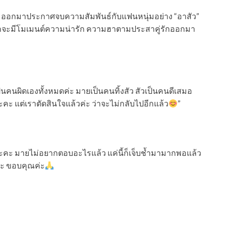
์ ออกมาประกาศจบความสัมพันธ์กับแฟนหนุ่มอย่าง “อาสัว”
ักจะมีโมเมนต์ความน่ารัก ความฮาตามประสาคู่รักออกมา
็นคนผิดเองทั้งหมดค่ะ มายเป็นคนทิ้งสัว สัวเป็นคนดีเสมอ
ะ แต่เราตัดสินใจแล้วค่ะ ว่าจะไม่กลับไปอีกแล้ว
”
นะคะ มายไม่อยากตอบอะไรแล้ว แค่นี้ก็เจ็บช้ำมามากพอแล้ว
ค่ะ ขอบคุณค่ะ