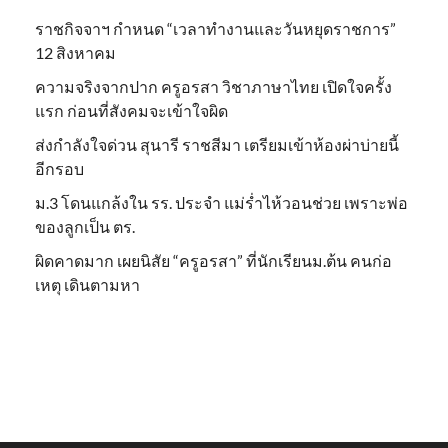
ราชกิจจาฯ กำหนด “เวลาทำงานและวันหยุดราชการ”
12 สิงหาคม
ความจริงจากปาก ครูอรสา วิชาภาษาไทย เปิดใจครั้ง
แรก ก่อนที่สังคมจะเข้าใจผิด
ส่งกำลังใจด่วน สุนารี ราชสีมา เตรียมเข้าห้องผ่าบ่ายนี้
อีกรอบ
ม.3 โดนแกล้งใน รร. ประจำ แม่ร่ำไห้วอนช่วย เพราะพ่อ
ของลูกเป็น ตร.
ผิดคาดมาก เผยนิสัย “ครูอรสา” ที่นักเรียนม.ต้น คนก่อ
เหตุ เดินตามหา