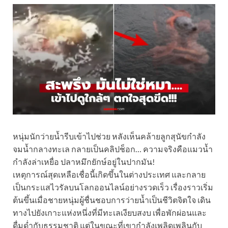
หนุ่มนักว่ายน้ำรีบเข้าไปช่วย หลังเห็นคล้ายลูกสุนัขกำลัง
จมน้ำกลางทะเล กลายเป็นคลิปช็อก… ความจริงคือแมวน้ำ
กำลังล่าเหยื่อ ปลาหมึกยักษ์อยู่ในปากมัน!
เหตุการณ์สุดเหลือเชื่อนี้เกิดขึ้นในต่างประเทศ และกลาย
เป็นกระแสไวรัลบนโลกออนไลน์อย่างรวดเร็ว เรื่องราวเริ่ม
ต้นขึ้นเมื่อชายหนุ่มผู้ชื่นชอบการว่ายน้ำเป็นชีวิตจิตใจ เดิน
ทางไปยังเกาะแห่งหนึ่งที่มีทะเลเงียบสงบ เพื่อพักผ่อนและ
ดื่มด่ำกับธรรมชาติ แต่ในขณะที่เขากำลังเพลิดเพลินกับ