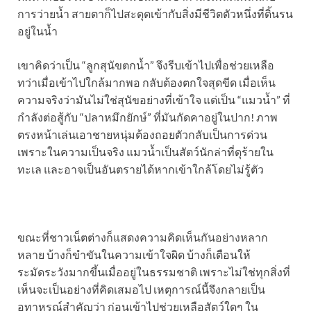
การว่ายน้ำ สายตาก็ไปสะดุดเข้ากับสิ่งมีชีวิตตัวหนึ่งที่ดิ้นรน
อยู่ในน้ำ
เขาคิดว่าเป็น “ลูกสุนัขตกน้ำ” จึงรีบเข้าไปเพื่อช่วยเหลือ
ทว่าเมื่อเข้าไปใกล้มากพอ กลับต้องตกใจสุดขีด เมื่อเห็น
ความจริงว่ามันไม่ใช่สุนัขอย่างที่เข้าใจ แต่เป็น “แมวน้ำ” ที่
กำลังต่อสู้กับ “ปลาหมึกยักษ์” ที่มันกัดคาอยู่ในปาก! ภาพ
ตรงหน้าเล่นเอาชายหนุ่มต้องถอยตัวกลับเป็นการด่วน
เพราะในความเป็นจริง แมวน้ำเป็นสัตว์นักล่าที่ดุร้ายใน
ทะเล และอาจเป็นอันตรายได้หากเข้าใกล้โดยไม่รู้ตัว
ขณะที่ชาวเน็ตต่างก็แสดงความคิดเห็นกันอย่างหลาก
หลาย บ้างก็ขำขันในความเข้าใจผิด บ้างก็เตือนให้
ระมัดระวังมากขึ้นเมื่ออยู่ในธรรมชาติ เพราะไม่ใช่ทุกสิ่งที่
เห็นจะเป็นอย่างที่คิดเสมอไป เหตุการณ์นี้จึงกลายเป็น
อุทาหรณ์สำคัญว่า ก่อนเข้าไปช่วยเหลือสัตว์ใดๆ ใน