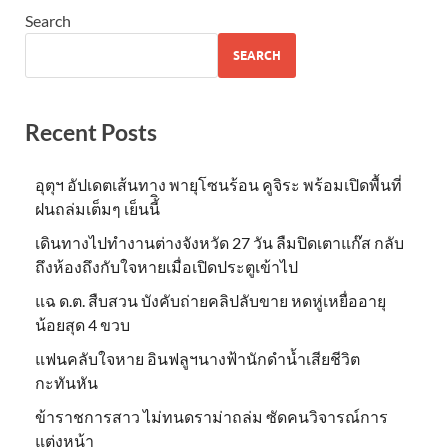
Search
SEARCH
Recent Posts
อุตุฯ อัปเดตเส้นทาง พายุโซนร้อน คูจิระ พร้อมเปิดพื้นที่
ฝนถล่มเต็มๆ เย็นนี้ิ
เดินทางไปทำงานต่างจังหวัด 27 วัน ลืมปิดเตาแก๊ส กลับ
ถึงห้องถึงกับใจหายเมื่อเปิดประตูเข้าไป
แฉ ด.ต. สืบสวน บังคับถ่ายคลิปลับขาย หดหู่เหยื่ออายุ
น้อยสุด 4 ขวบ
แฟนคลับใจหาย อินฟลูฯนางฟ้านักดำน้ำเสียชีวิต
กะทันหัน
ข้าราชการสาว ไม่ทนดราม่าถล่ม ซัดคนวิจารณ์การ
แต่งหน้า