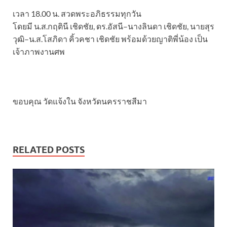
เวลา 18.00 น. สวดพระอภิธรรมทุกวัน
โดยมี น.ส.กฤตินี เชิดชัย, ดร.อัสนี–นางลินดา เชิดชัย, นายสุร
วุฒิ–น.ส.โสภิดา คิ้วคชา เชิดชัย พร้อมด้วยญาติพี่น้อง เป็น
เจ้าภาพงานศพ
ขอบคุณ วัดแจ้งใน จังหวัดนครราชสีมา
RELATED POSTS