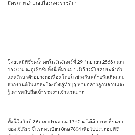
มิตรภาพ อำเภอเมืองนครราชสีมา
โดยจะมีพิธีรดน้ำศพในวันจันทร์ที่ 29 กันยายน 2568 เวลา
16.00 น. ณ.อู่เชิดชัยทั้งนี้ ที่ผ่านมา เจ๊เกียวมีโรคประจำตัว
และรักษาตัวอย่างต่อเนื่อง โดยในช่วงวันคล้ายวันเกิดและ
สงกรานต์ในแต่ละปีจะเปิดอู่ทำบุญท่ามกลางลูกหลานและ
ผู้เคารพนับถือเข้าร่วมงานจำนวนมาก
ทั้งนี้ในวันที่ 29 เวลาประมาณ 13.50 น. ได้มีการเคลื่อนร่าง
ของเจ๊เกียว ขึ้นรถทะเบียน 8กษ7804 เพื่อไปประกอบพิธี