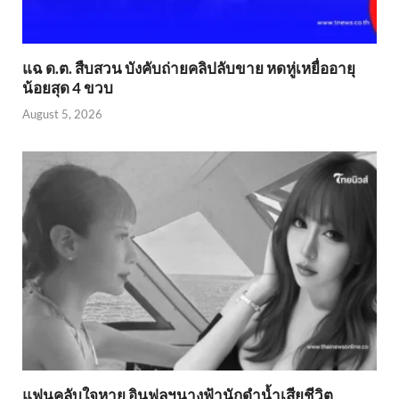
แฉ ด.ต. สืบสวน บังคับถ่ายคลิปลับขาย หดหู่เหยื่ออายุ
น้อยสุด 4 ขวบ
August 5, 2026
แฟนคลับใจหาย อินฟลูฯนางฟ้านักดำน้ำเสียชีวิต