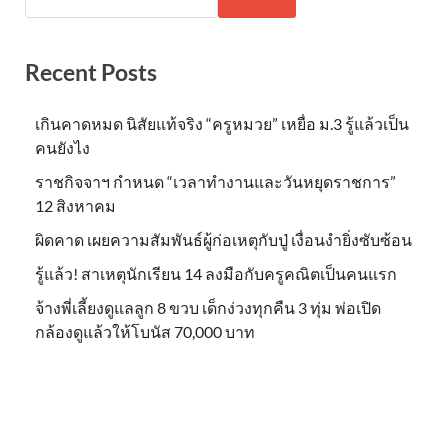
Recent Posts
เกินคาดหมด นิสัยแท้จริง “ครูหมวย” เหยื่อ ม.3 รู้แล้วเป็น
คนยังไง
ราชกิจจาฯ กำหนด “เวลาทำงานและวันหยุดราชการ”
12 สิงหาคม
ผิดคาด เผยความสัมพันธ์ผู้ก่อเหตุกับปู่ เงื่อนงำยิ่งซับซ้อน
รู้แล้ว! สาเหตุนักเรียน 14 ลงมือกับครูคณิตเป็นคนแรก
จ้างพี่เลี้ยงดูแลลูก 8 ขวบ เด็กง่วงทุกคืน 3 ทุ่ม พ่อเปิด
กล้องดูแล้วให้โบนัส 70,000 บาท