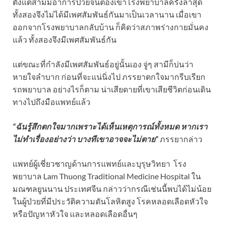
ตั้งแต่สามีมีอาการป่วยจนต้องเข้าโรงพยาบาลครั้งล่าสุด
ทั้งสองจึงไม่ได้มีเพศสัมพันธ์กันมาเป็นเวลานาน เมื่อเขา
ออกจากโรงพยาบาลกลับบ้าน ก็คิดว่าสภาพร่างกายมั่นคง
แล้ว ทั้งสองจึงมีเพศสัมพันธ์กัน
แต่ขณะที่กำลังมีเพศสัมพันธ์อยู่นั้นเอง จู่ๆ สามีก็บ่นว่า
หายใจลำบาก ก่อนที่จะแน่นิ่งไป ภรรยาตกใจมากรีบเรียก
รถพยาบาล อย่างไรก็ตาม น่าเสียดายที่เขาเสียชีวิตก่อนเดิน
ทางไปถึงมือแพทย์แล้ว
“ฉันรู้สึกตกใจมากเพราะได้เห็นเหตุการณ์ทั้งหมด หากเรา
ไม่ทำเรื่องอย่างว่า บางทีเขาอาจจะไม่ตาย”
ภรรยากล่าว
แพทย์ผู้เชี่ยวชาญด้านการแพทย์และบุรุษวิทยา โรง
พยาบาล Lam Thuong Traditional Medicine Hospital ใน
มณฑลยูนนาน ประเทศจีน กล่าวว่ากรณีเช่นนี้พบได้ไม่น้อย
ในผู้ป่วยที่มีประวัติความดันโลหิตสูง โรคหลอดเลือดหัวใจ
หรือปัญหาหัวใจ และหลอดเลือดอื่นๆ