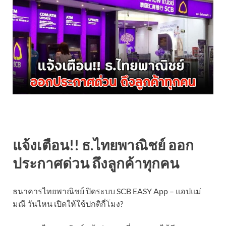
แจ้งเตือน!! ธ.ไทยพาณิชย์ ออก
ประกาศด่วน ถึงลูกค้าทุกคน
ธนาคารไทยพาณิชย์ ปิดระบบ SCB EASY App – แอปแม่
มณี วันไหน เปิดให้ใช้ปกติกี่โมง?