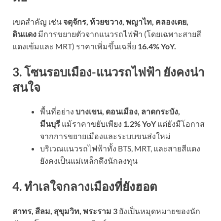
เขตสำคัญ เช่น
จตุจักร, ห้วยขวาง, พญาไท, คลองเตย,
ดินแดง
มีการขยายตัวจากแนวรถไฟฟ้า (โดยเฉพาะสายสี
แดงเข้มและ MRT) ราคาเพิ่มขึ้นเฉลี่ย
16.4% YoY.
3. โซนรอบเมือง-แนวรถไฟฟ้า ยังคงน่า
สนใจ
พื้นที่อย่าง
บางเขน, ดอนเมือง, ลาดกระบัง,
มีนบุรี
แม้ราคาขยับเพียง
1.2% YoY
แต่ยังมีโอกาส
จากการขยายเมืองและระบบขนส่งใหม่
บริเวณแนวรถไฟฟ้าทั้ง BTS, MRT, และสายสีแดง
ยังคงเป็นแม่เหล็กดึงนักลงทุน
4. ทำเลใจกลางเมืองที่ยังฮอต
สาทร, สีลม, สุขุมวิท, พระราม 3
ยังเป็นหมุดหมายของนัก