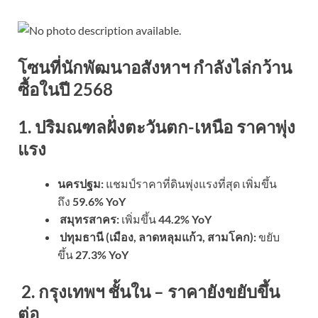
โซนที่นักพัฒนาอสังหาฯ กำลังไล่กว้าน
ซื้อในปี 2568
1. ปริมณฑลฝั่งตะวันตก-เหนือ ราคาพุ่ง
แรง
นครปฐม:
แชมป์ราคาที่ดินพุ่งแรงที่สุด เพิ่มขึ้น
ถึง
59.6% YoY
สมุทรสาคร:
เพิ่มขึ้น
44.2% YoY
ปทุมธานี
(เมือง, ลาดหลุมแก้ว, สามโคก):
ขยับ
ขึ้น
27.3% YoY
2. กรุงเทพฯ ชั้นใน – ราคายังขยับขึ้น
ต่อ