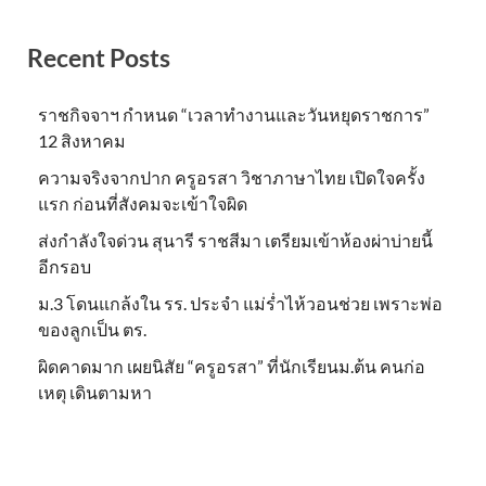
Recent Posts
ราชกิจจาฯ กำหนด “เวลาทำงานและวันหยุดราชการ”
12 สิงหาคม
ความจริงจากปาก ครูอรสา วิชาภาษาไทย เปิดใจครั้ง
แรก ก่อนที่สังคมจะเข้าใจผิด
ส่งกำลังใจด่วน สุนารี ราชสีมา เตรียมเข้าห้องผ่าบ่ายนี้
อีกรอบ
ม.3 โดนแกล้งใน รร. ประจำ แม่ร่ำไห้วอนช่วย เพราะพ่อ
ของลูกเป็น ตร.
ผิดคาดมาก เผยนิสัย “ครูอรสา” ที่นักเรียนม.ต้น คนก่อ
เหตุ เดินตามหา