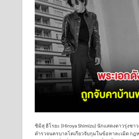
ชิมิสุ ฮิโรยะ (Hiroya Shimizu) นักแสดงดาวรุ่งชาวญี
ตำรวจนครบาลโตเกียวจับกุมในข้อหาละเมิด กฎห