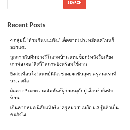
SEARCH
Recent Posts
4 กลุ่มนี้ “ห้ามกินขนมจีน” เด็ดขาด! ประหยัดแค่ไหนก็
อย่าแตะ
ลูกสาวกับทีมช่างรีโนเวทบ้าน แทบช็อก! หลังรื้อเตียง
เก่าพ่อ เจอ “สิ่งนี้” สภาพยังพร้อมใช้งาน
ยิ่งสะเทือนใจ! แพทย์นิติเวช เผยผลชันสูตร ครูคนเเรกที่
นร. ลงมือ
ผิดคาด!! เผยความสัมพันธ์ผู้ก่อเหตุกับปู่ เงื่อนงำยิ่งซับ
ซ้อน
เกินคาดหมด นิสัยแท้จริง “ครูหมวย” เหยื่อ ม.3 รู้แล้วเป็น
คนยังไง