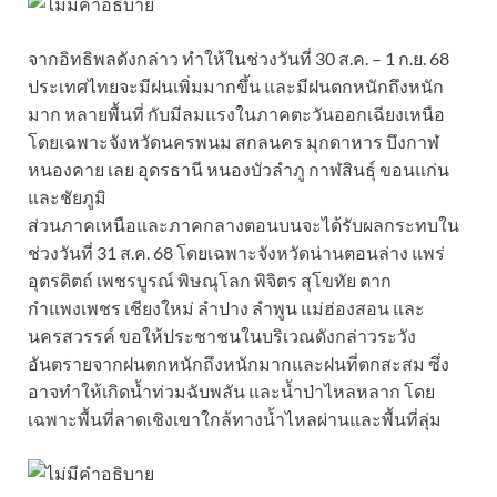
จากอิทธิพลดังกล่าว ทำให้ในช่วงวันที่ 30 ส.ค. – 1 ก.ย. 68
ประเทศไทยจะมีฝนเพิ่มมากขึ้น และมีฝนตกหนักถึงหนัก
มาก หลายพื้นที่ กับมีลมแรงในภาคตะวันออกเฉียงเหนือ
โดยเฉพาะจังหวัดนครพนม สกลนคร มุกดาหาร บึงกาฬ
หนองคาย เลย อุดรธานี หนองบัวลำภู กาฬสินธุ์ ขอนแก่น
และชัยภูมิ
ส่วนภาคเหนือและภาคกลางตอนบนจะได้รับผลกระทบใน
ช่วงวันที่ 31 ส.ค. 68 โดยเฉพาะจังหวัดน่านตอนล่าง แพร่
อุตรดิตถ์ เพชรบูรณ์ พิษณุโลก พิจิตร สุโขทัย ตาก
กำแพงเพชร เชียงใหม่ ลำปาง ลำพูน แม่ฮ่องสอน และ
นครสวรรค์ ขอให้ประชาชนในบริเวณดังกล่าวระวัง
อันตรายจากฝนตกหนักถึงหนักมากและฝนที่ตกสะสม ซึ่ง
อาจทำให้เกิดน้ำท่วมฉับพลัน และน้ำป่าไหลหลาก โดย
เฉพาะพื้นที่ลาดเชิงเขาใกล้ทางน้ำไหลผ่านและพื้นที่ลุ่ม