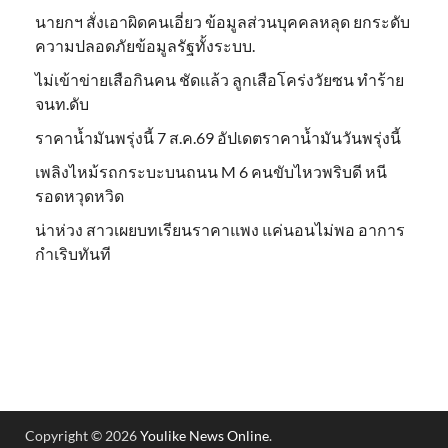
นายกฯ สั่งเอาผิดคนเอี่ยว ข้อมูลส่วนบุคคลหลุด ยกระดับ
ความปลอดภัยข้อมูลรัฐทั้งระบบ.
ไม่เข้าข่าย​เสือกินคน ชัดแล้ว ลูกเสือโคร่งวัยซน ทำร้าย
จนท.ดับ
ราคาน้ำมันพรุ่งนี้ 7 ส.ค.69 อัปเดตราคาน้ำมันวันพรุ่งนี้
เพลิงไหม้รถกระบะบนถนน M 6 คนขับไหวพริบดี หนี
รอดหวุดหวิด
น่าห่วง สาวเผยบทเรียนราคาแพง แค่นอนไม่พอ อาการ
กำเริบทันที
Copyright © 2026
Youlike News Online
.