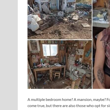
A multiple bedroom home? A mansion, maybe? For 
come true, but there are also those who opt for si