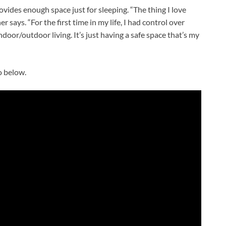
vides enough space just for sleeping. “The thing I love
r says. “For the first time in my life, I had control over
indoor/outdoor living. It’s just having a safe space that’s my
o below.