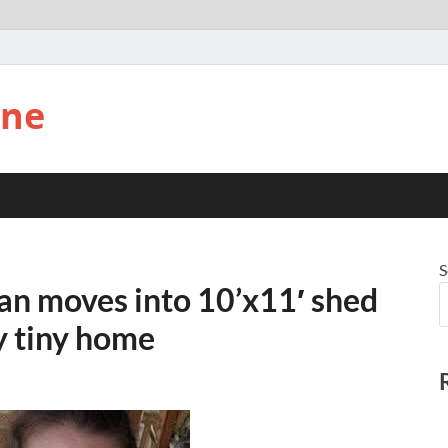
ine
S
n moves into 10’x11′ shed
ly tiny home