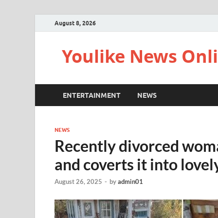
August 8, 2026
Youlike News Onl
ENTERTAINMENT
NEWS
NEWS
Recently divorced woma
and coverts it into love
August 26, 2025
-
by
admin01