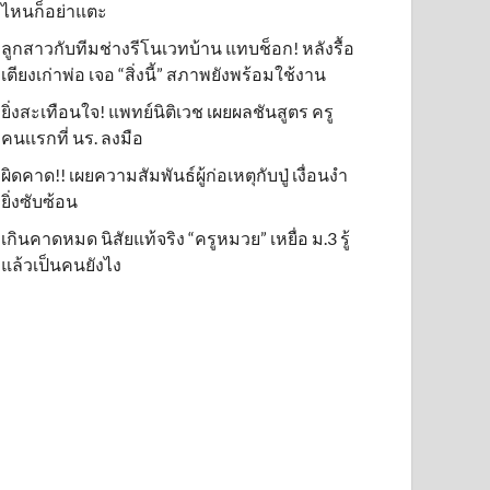
ไหนก็อย่าแตะ
ลูกสาวกับทีมช่างรีโนเวทบ้าน แทบช็อก! หลังรื้อ
เตียงเก่าพ่อ เจอ “สิ่งนี้” สภาพยังพร้อมใช้งาน
ยิ่งสะเทือนใจ! แพทย์นิติเวช เผยผลชันสูตร ครู
คนเเรกที่ นร. ลงมือ
ผิดคาด!! เผยความสัมพันธ์ผู้ก่อเหตุกับปู่ เงื่อนงำ
ยิ่งซับซ้อน
เกินคาดหมด นิสัยแท้จริง “ครูหมวย” เหยื่อ ม.3 รู้
แล้วเป็นคนยังไง