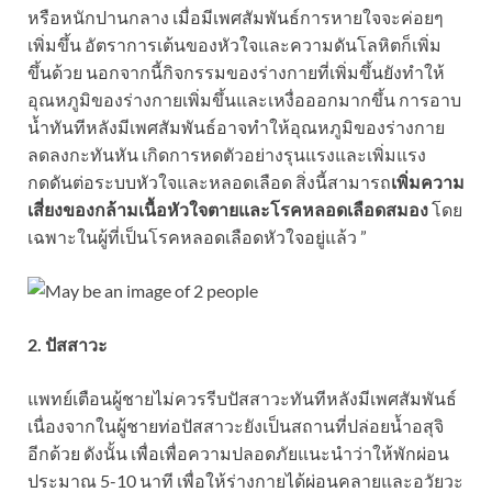
หรือหนักปานกลาง เมื่อมีเพศสัมพันธ์การหายใจจะค่อยๆ
เพิ่มขึ้น อัตราการเต้นของหัวใจและความดันโลหิตก็เพิ่ม
ขึ้นด้วย นอกจากนี้กิจกรรมของร่างกายที่เพิ่มขึ้นยังทำให้
อุณหภูมิของร่างกายเพิ่มขึ้นและเหงื่อออกมากขึ้น การอาบ
น้ำทันทีหลังมีเพศสัมพันธ์อาจทำให้อุณหภูมิของร่างกาย
ลดลงกะทันหัน เกิดการหดตัวอย่างรุนแรงและเพิ่มแรง
กดดันต่อระบบหัวใจและหลอดเลือด สิ่งนี้สามารถ
เพิ่มความ
เสี่ยงของกล้ามเนื้อหัวใจตายและโรคหลอดเลือดสมอง
โดย
เฉพาะในผู้ที่เป็นโรคหลอดเลือดหัวใจอยู่แล้ว ”
2. ปัสสาวะ
แพทย์เตือนผู้ชายไม่ควรรีบปัสสาวะทันทีหลังมีเพศสัมพันธ์
เนื่องจากในผู้ชายท่อปัสสาวะยังเป็นสถานที่ปล่อยน้ำอสุจิ
อีกด้วย ดังนั้น เพื่อเพื่อความปลอดภัยแนะนำว่าให้พักผ่อน
ประมาณ 5-10 นาที เพื่อให้ร่างกายได้ผ่อนคลายและอวัยวะ