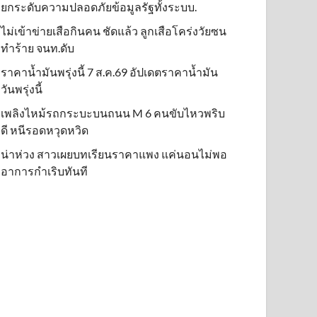
ยกระดับความปลอดภัยข้อมูลรัฐทั้งระบบ.
ไม่เข้าข่าย​เสือกินคน ชัดแล้ว ลูกเสือโคร่งวัยซน
ทำร้าย จนท.ดับ
ราคาน้ำมันพรุ่งนี้ 7 ส.ค.69 อัปเดตราคาน้ำมัน
วันพรุ่งนี้
เพลิงไหม้รถกระบะบนถนน M 6 คนขับไหวพริบ
ดี หนีรอดหวุดหวิด
น่าห่วง สาวเผยบทเรียนราคาแพง แค่นอนไม่พอ
อาการกำเริบทันที